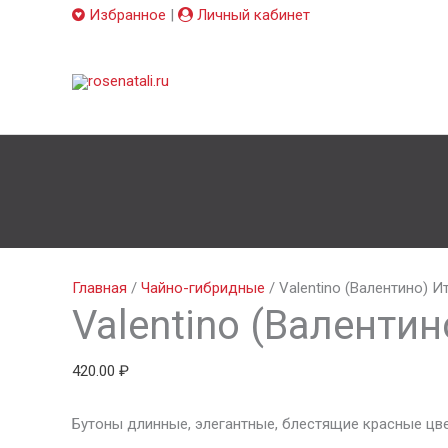
Прокрутка
Избранное
|
Личный кабинет
вверх
Про
Количество
товара
Главная
/
Чайно-гибридные
/ Valentino (Валентино) И
Valentino (Валентин
Valentino
(Валентино)
Италия,
420.00
₽
2009
Бутоны длинные, элегантные, блестящие красные цв