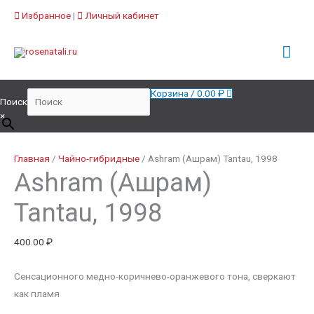
Прокрутка
Избранное
|
Личный кабинет
вверх
Гла
Про
ме
Корзина
/
0.00
₽
Поиск
×
Количество
товара
Главная
/
Чайно-гибридные
/ Ashram (Ашрам) Tantau, 1998
Ashram (Ашрам)
Ashram
(Ашрам)
Tantau, 1998
Tantau,
1998
400.00
₽
Сенсационного медно-коричнево-оранжевого тона, сверкают
как пламя