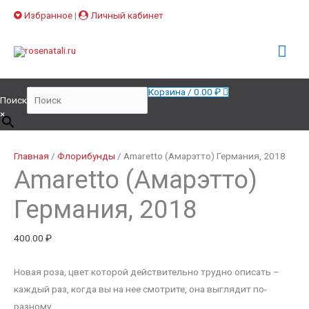
Прокрутка
Избранное
|
Личный кабинет
вверх
Гла
Про
ме
Корзина
/
0.00
₽
Поиск
×
Количество
товара
Главная
/
Флорибунды
/ Amaretto (Амарэтто) Германия, 2018
Amaretto (Амарэтто)
Amaretto
(Амарэтто)
Германия, 2018
Германия,
2018
400.00
₽
Новая роза, цвет которой действительно трудно описать –
каждый раз, когда вы на нее смотрите, она выглядит по-
разному.