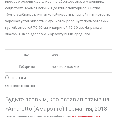
кремово-розовых до сливочно-абрикосовых, в маленьких
соцветиях. Аромат лёгкий. Цветение повторное. Листва
тёмно-зелёная, отличная устойчивость к чёрной пятнистости,
хорошая устойчивость к мучнистой росе. Куст прямостоячий,
густой, высотой 70-90 см. и шириной 40-60 см. Награжден
знаком ADR за здоровье и красоту выше среднего..
Вес
900 г
Габариты
80 × 80 × 800 мм
Отзывы
Отзывов пока нет.
Будьте первым, кто оставил отзыв на
«Amaretto (Амарэтто) Германия, 2018»
Для отправки отзыва вам необходимо
авторизоваться
.